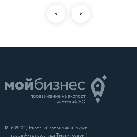
689000, Чукотский автономный округ,
город Анадырь, улица Тевлянто, дом 1