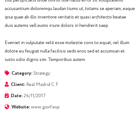
Dut perspiciatis unde omnis iste natus error sit voluptatems
accusantium doloremqu laudan tiums ut, totams se aperiam, eaque
ipsa quae ab illo inventore veritatis et quasi architecto beatae
duis autems vell eums iriure dolors in hendrerit saep.
Eveniet in vulputate velit esse molestie cons to equat, vel illum
dolore eu feugiat nulla facilisis seds eros sed et accumsan et
iusto odio dignis sim. Temporibus autem.
Category:
Strategy
Client:
Real Madrid C.F
Date:
24/11/2017
Website:
www.giorf.esp
Finance Strategy
Facilitation