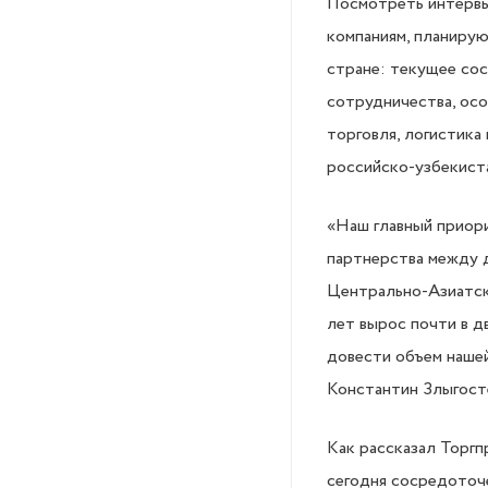
Посмотреть интерв
компаниям, планиру
стране: текущее сос
сотрудничества, ос
торговля, логистика
российско-узбекист
«Наш главный приори
партнерства между 
Центрально-Азиатско
лет вырос почти в д
довести объем нашей
Константин Злыгост
Как рассказал Торгп
сегодня сосредоточе