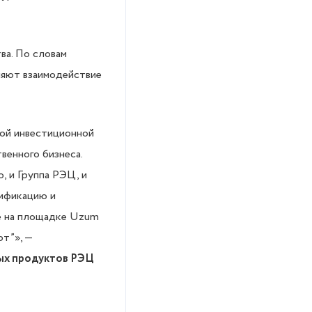
ва. По словам
ляют взаимодействие
ной инвестиционной
венного бизнеса.
, и Группа РЭЦ, и
тификацию и
не на площадке Uzum
т”», —
ых продуктов РЭЦ