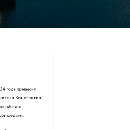
024 года превысил
екистан Константин
оссийского
оргпредом».