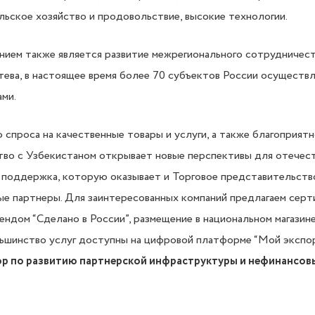
ьское хозяйство и продовольствие, высокие технологии.
ием также является развитие межрегионального сотрудничест
тева, в настоящее время более 70 субъектов России осуществ
ами.
 спроса на качественные товары и услуги, а также благоприят
во с Узбекистаном открывает новые перспективы для отечест
поддержка, которую оказывает и Торговое представительство
ые партнеры. Для заинтересованных компаний предлагаем сер
ндом “Сделано в России”, размещение в национальном магази
льшинство услуг доступны на цифровой платформе “Мой экспор
р по развитию партнерской инфраструктуры и нефинансов