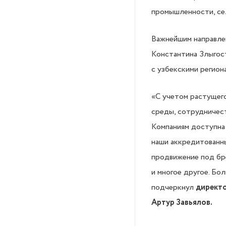
промышленности, сел
Важнейшим направлен
Константина Злыгос
с узбекскими регион
«С учетом растущего
среды, сотрудничест
Компаниям доступна 
наши аккредитованн
продвижение под бре
и многое другое. Бо
подчеркнул
директо
Артур Завьялов.