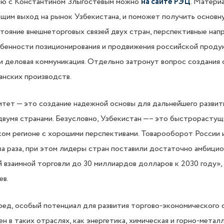
ью с Константином Злыгостевым можно
на сайте РЭЦ
. Матери
ющим выход на рынок Узбекистана, и поможет получить основ
тояние внешнеторговых связей двух стран, перспективные нап
обенности позиционирования и продвижения российской проду
 и деловая коммуникация. Отдельно затронут вопрос создания
анских производств.
тет — это создание надежной основы для дальнейшего развит
двумя странами. Безусловно, Узбекистан —– это быстрорастущ
м регионе с хорошими перспективами. Товарооборот России и
ва раза, при этом лидеры стран поставили достаточно амбици
 взаимной торговли до 30 миллиардов долларов к 2030 году»,
ев.
ред, особый потенциал для развития торгово-экономического
н в таких отраслях, как энергетика, химическая и горно-метал