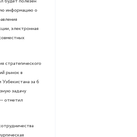
ал будет полезен
ную информацию о
равления
кции, электронная
 совместных
ия стратегического
ий рынок в
 Узбекистана за 6
озную задачу
 — отметил
 сотрудничества
лургическая