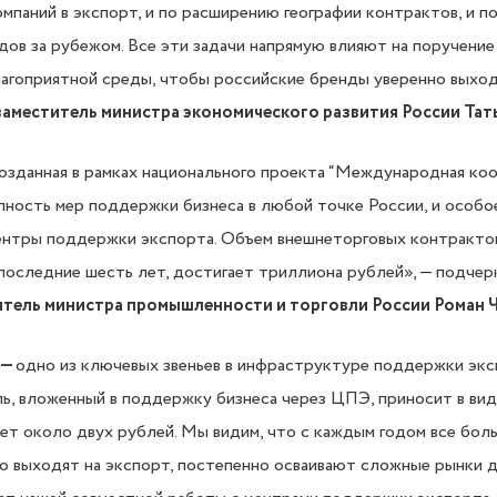
мпаний в экспорт, и по расширению географии контрактов, и 
ов за рубежом. Все эти задачи напрямую влияют на поручени
агоприятной среды, чтобы российские бренды уверенно выход
заместитель министра экономического развития России Та
зданная в рамках национального проекта “Международная коо
ность мер поддержки бизнеса в любой точке России, и особо
ентры поддержки экспорта. Объем внешнеторговых контрактов
последние шесть лет, достигает триллиона рублей», — подчер
итель министра промышленности и торговли России Роман 
—
одно из ключевых звеньев в инфраструктуре поддержки экс
ь, вложенный в поддержку бизнеса через ЦПЭ, приносит в вид
ет около двух рублей. Мы видим, что с каждым годом все бо
о выходят на экспорт, постепенно осваивают сложные рынки д