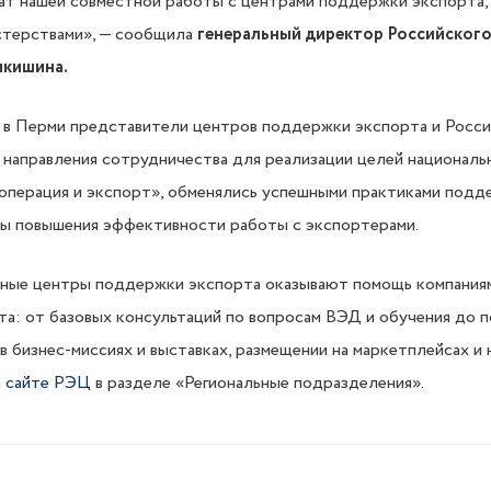
тат нашей совместной работы с центрами поддержки экспорта,
стерствами», — сообщила
генеральный директор Российског
икишина.
 в Перми представители центров поддержки экспорта и Росси
направления сотрудничества для реализации целей националь
перация и экспорт», обменялись успешными практиками подде
ы повышения эффективности работы с экспортерами.
ьные центры поддержки экспорта оказывают помощь компания
та: от базовых консультаций по вопросам ВЭД и обучения до п
 в бизнес-миссиях и выставках, размещении на маркетплейсах и 
а сайте РЭЦ
в разделе «Региональные подразделения».