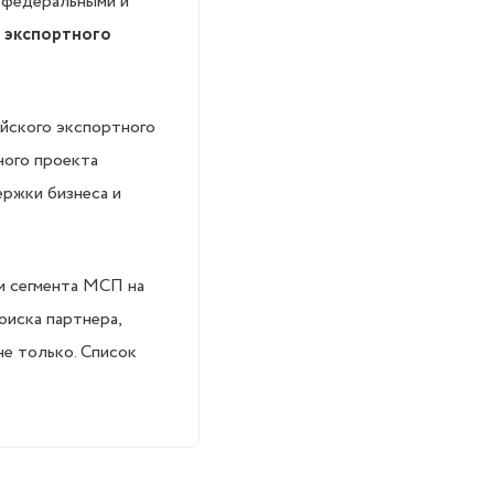
 федеральными и
о экспортного
йского экспортного
ного проекта
ржки бизнеса и
м сегмента МСП на
оиска партнера,
не только. Список