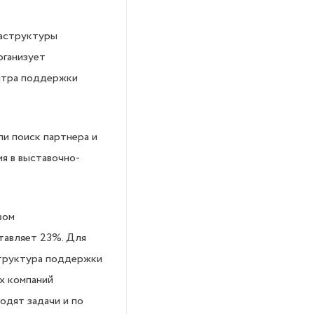
раструктуры
рганизует
нтра поддержки
и поиск партнера и
я в выставочно-
вом
ставляет 23%. Для
структура поддержки
х компаний
одят задачи и по