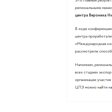
Это главный резуль
региональными мини
центра Вероника Н
В ходе конференции
центра проработали 
«Международная коо
рассмотрели способ
Напомним, регионал
всех стадиях экспор
организации участия
ЦПЭ можно найти
н