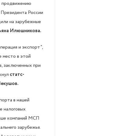
по продвижению
е Президента России
или на зарубежные
тьяна Илюшникова.
перация и экспорт”,
е место в этой
, заключенных при
кнул
статс-
Чекушов.
порта в нашей
е налоговых
льше компаний МСП
альнего зарубежья.