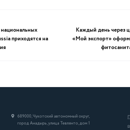
 национальных
Каждый день через 
ussia приходятся на
«Мой экспорт» оформ
ия
фитосанит
689000, Чукотский автономный округ,
П
город Анадырь, улица Тевлянто, дом 1
о