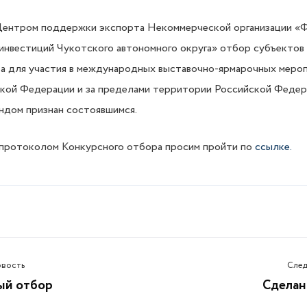
Центром поддержки экспорта Некоммерческой организации «Ф
инвестиций Чукотского автономного округа» отбор субъектов 
а для участия в международных выставочно-ярмарочных мероп
кой Федерации и за пределами территории Российской Федер
ндом признан состоявшимся.
 протоколом Конкурсного отбора просим пройти по
ссылке.
овость
След
ый отбор
Сделан