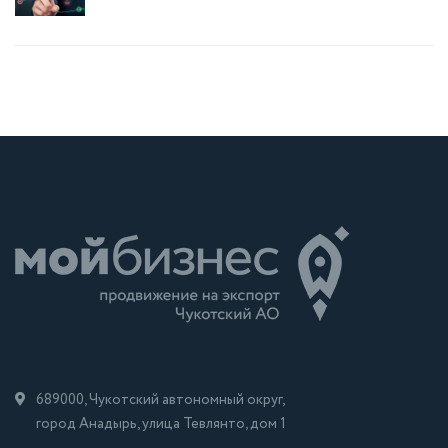
689000, Чукотский автономный округ,
город Анадырь, улица Тевлянто, дом 1